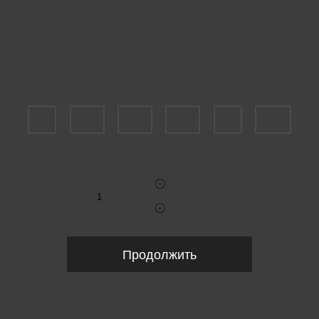
Пожалуйста, выберите размер EU
38
38.5
38.5
39.5
40
40.5
Укажите количество
Продолжить