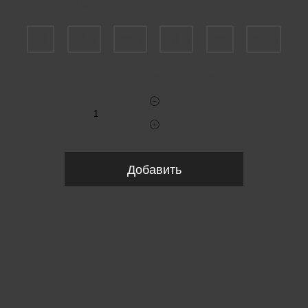
Пожалуйста, выберите размер EU
38
38.5
38.5
39.5
40
40.5
Укажите количество
Добавить