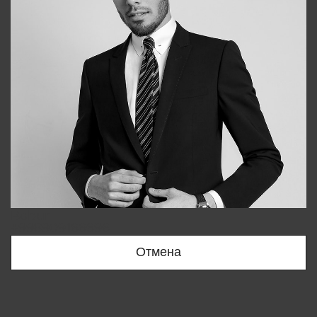
Bobur
+998909166696
Отмена