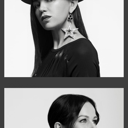
Tonya
+998931718866