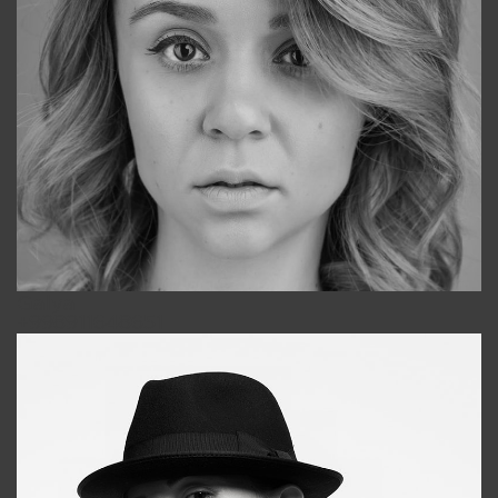
Galya
+998911648651