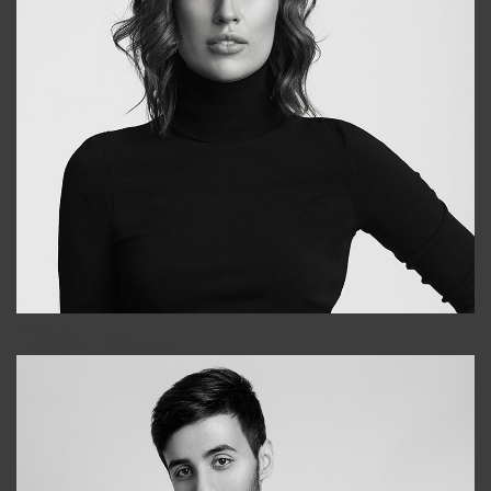
Elena
+998903282619