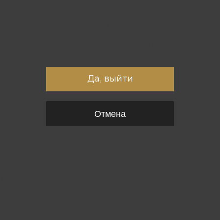
Вы точно хотите выйти?
Да, выйти
Отмена
{*
*}