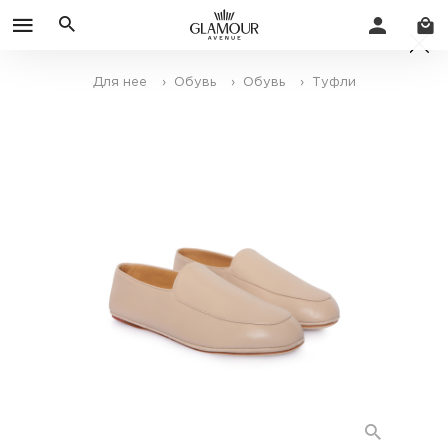
Для нее
› Обувь
› Обувь
› Туфли