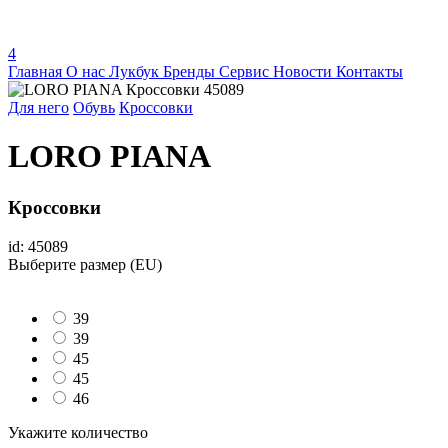
4
Главная
О нас
Лукбук
Бренды
Сервис
Новости
Контакты
Для него
Обувь
Кроссовки
LORO PIANA
Кроссовки
id: 45089
Выберите размер (EU)
39
39
45
45
46
Укажите количество