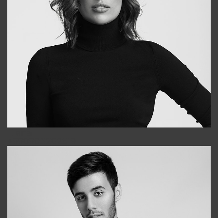
Elena
+998903282619