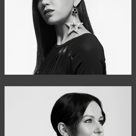
Tonya
+998931718866