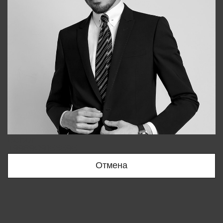
Bobur
+998909166696
Отмена