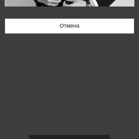
Bobur
+998909166696
Отмена
Вы удалили товар из корзины