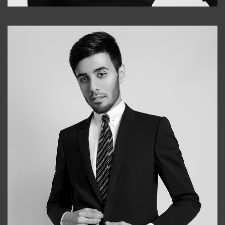
Elena
+998903282619