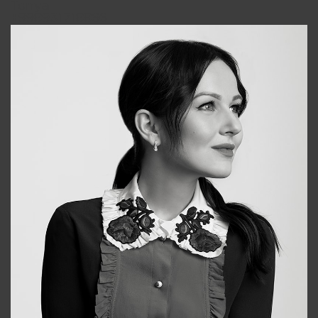
Tonya
+998931718866