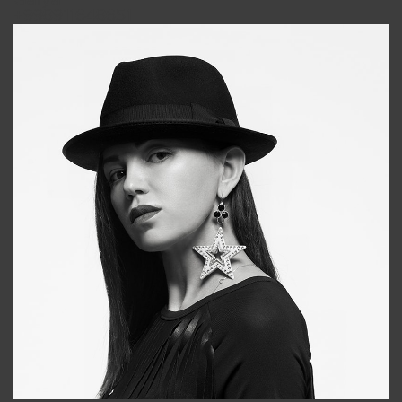
Galya
+998911648651