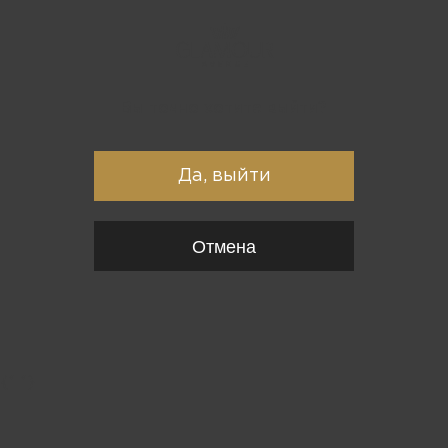
Вы точно хотите выйти?
Да, выйти
Отмена
{*
*}