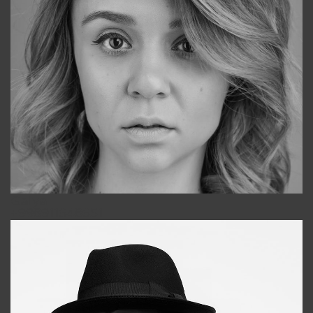
Galya
+998911648651