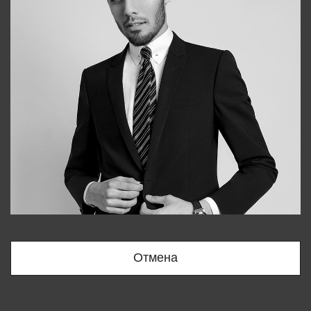
Bobur
+998909166696
Отмена