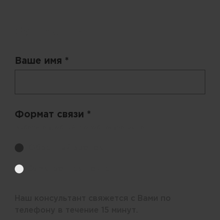
Запрос цены
Ваше имя *
Формат связи *
Выберите удобный способ получения цен.
Обратный звонок
Электронная почта
Наш консультант свяжется с Вами по
телефону в течение 15 минут.