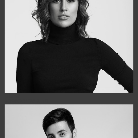
Elena
+998903282619