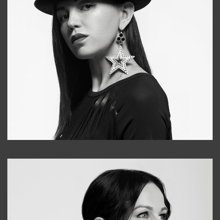
Tonya
+998931718866