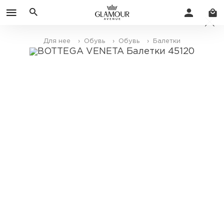
Для нее
› Обувь
› Обувь
› Балетки