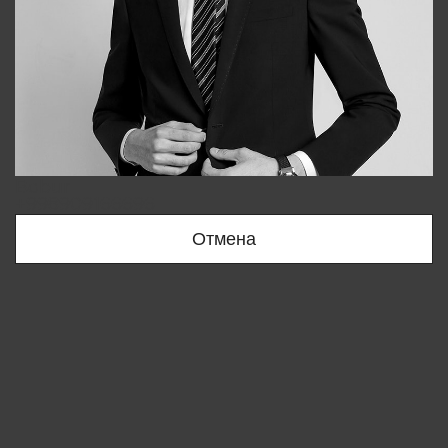
Bobur
+998909166696
Отмена