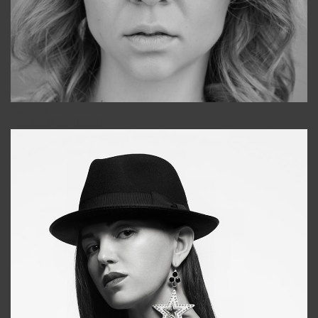
Galya
+998911648651