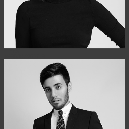
Elena
+998903282619