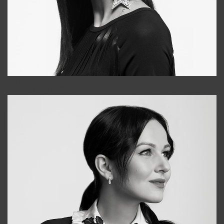
Tonya
+998931718866