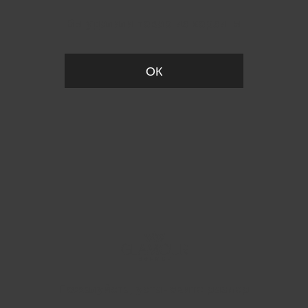
Вы удалили товар из корзины
ОК
Пожалуйста, установите размер