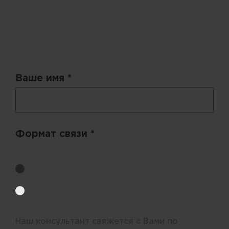
Запрос цены
Ваше имя *
Формат связи *
Выберите удобный способ получения цен.
Обратный звонок
Электронная почта
Наш консультант свяжется с Вами по