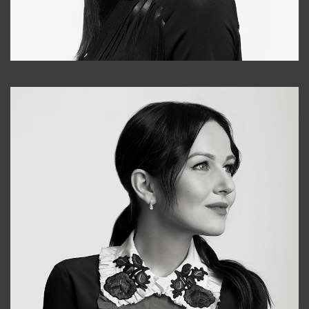
Tonya
+998931718866