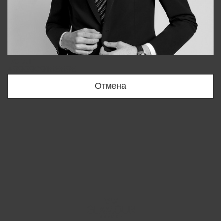
Bobur
+998909166696
Отмена