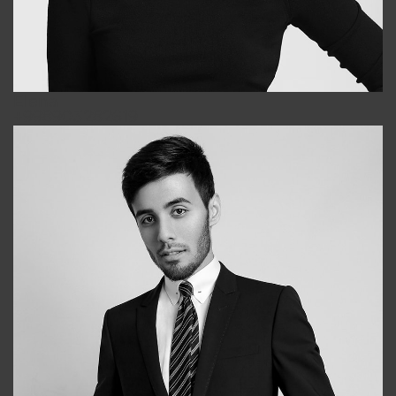
Elena
+998903282619