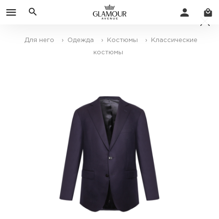
Для него
› Одежда
› Костюмы
› Классические
костюмы