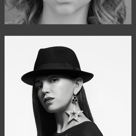
Galya
+998911648651