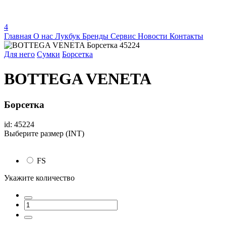
4
Главная
О нас
Лукбук
Бренды
Сервис
Новости
Контакты
Для него
Сумки
Борсетка
BOTTEGA VENETA
Борсетка
id: 45224
Выберите размер (INT)
FS
Укажите количество