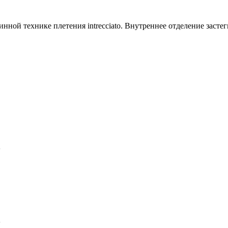
ной технике плетения intrecciato. Внутреннее отделение застеги
A
A