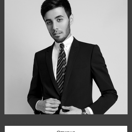
Bobur
+998909166696