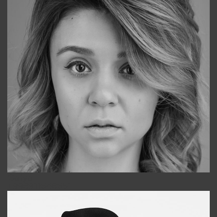
Galya
+998911648651