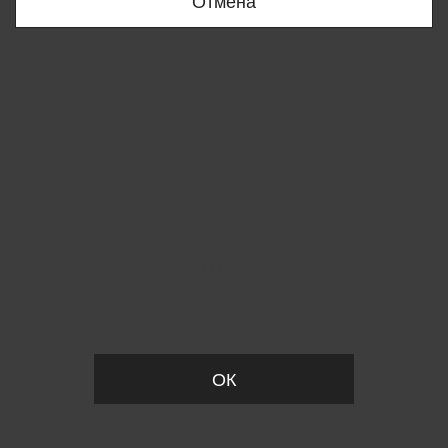
Отмена
Вы удалили товар из корзины
ОК