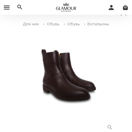
Для нее
› Обувь
› Обувь
› Ботильоны