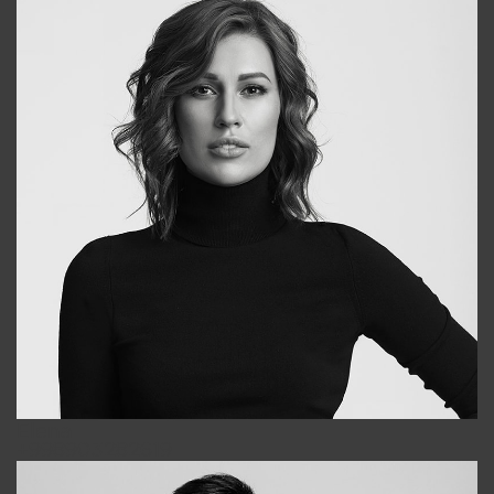
Elena
+998903282619