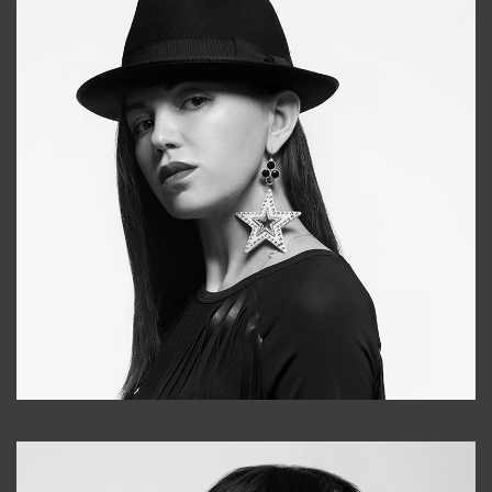
Tonya
+998931718866