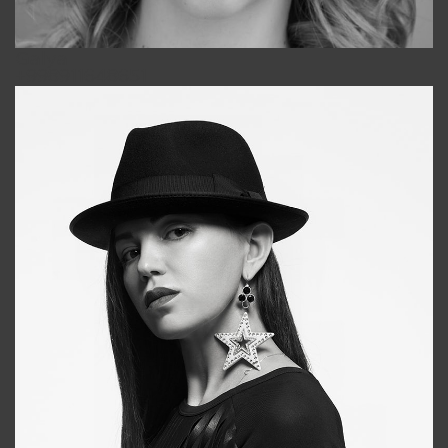
Galya
+998911648651