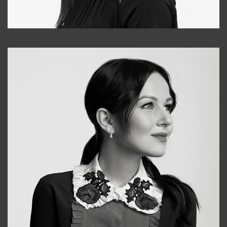
Tonya
+998931718866