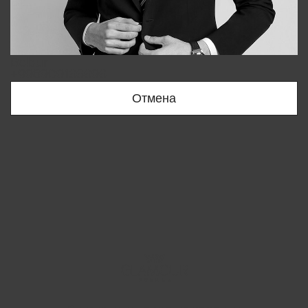
Bobur
+998909166696
Отмена