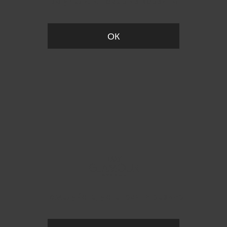
Вы удалили товар из корзины
ОК
Пожалуйста, установите размер