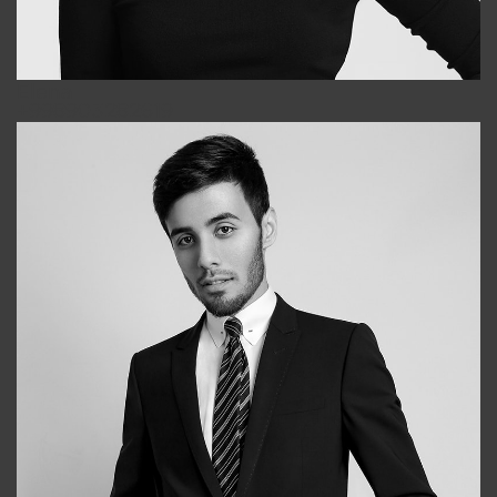
Elena
+998903282619