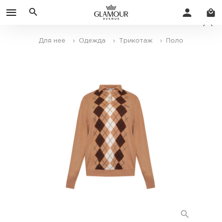
Для нее
› Одежда
› Трикотаж
› Поло