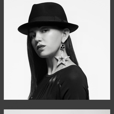
Tonya
+998931718866