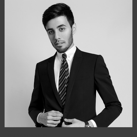
Bobur
+998909166696