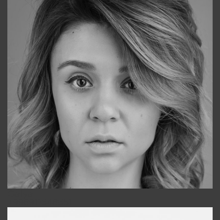
Galya
+998911648651