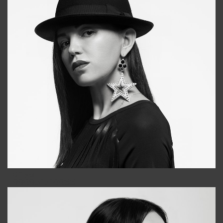
Tonya
+998931718866