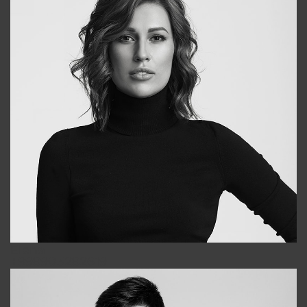
Elena
+998903282619