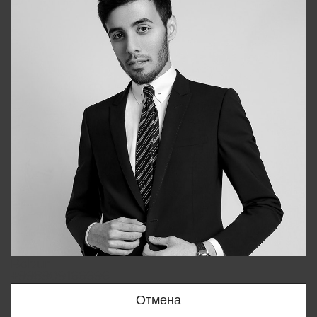
Bobur
+998909166696
Отмена