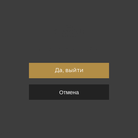
Вы точно хотите выйти?
Да, выйти
Отмена
{*
*}