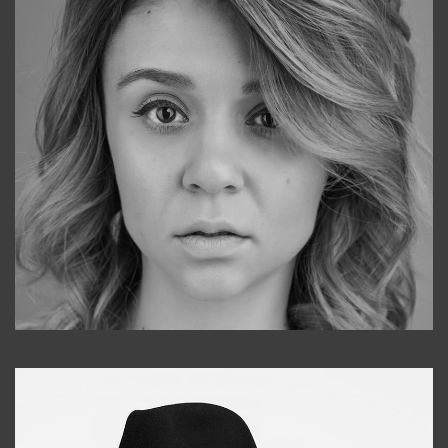
Galya
+998911648651