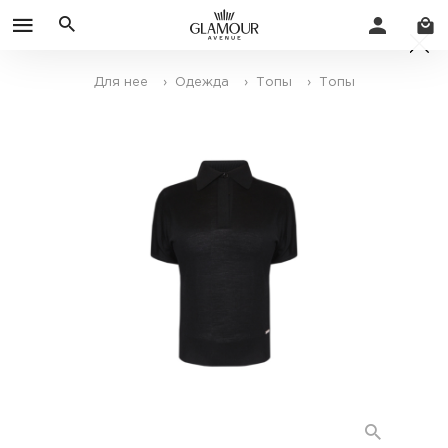
Для нее
› Одежда
› Топы
› Топы