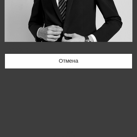
Bobur
+998909166696
Отмена