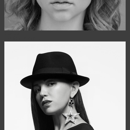
Galya
+998911648651