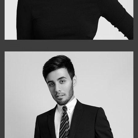
Elena
+998903282619