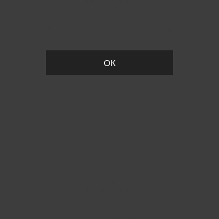
Вы удалили товар из корзины
ОК
Пожалуйста, установите размер