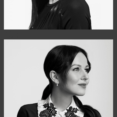
Tonya
+998931718866