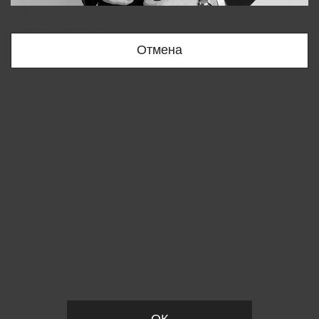
Bobur
+998909166696
Отмена
Вы удалили товар из корзины
ОК