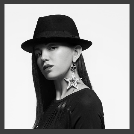
+998911648651
Tonya