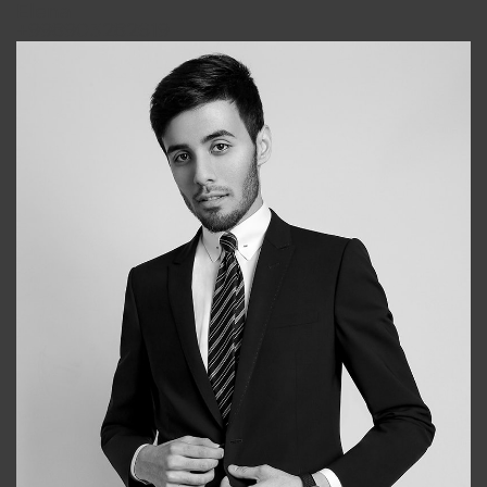
Elena
+998903282619