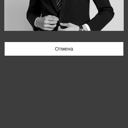
Bobur
+998909166696
Отмена