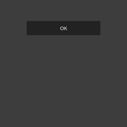
Вы удалили товар из корзины
ОК
Пожалуйста, установите размер