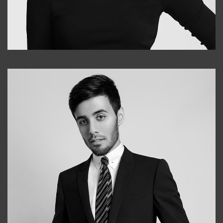
Elena
+998903282619