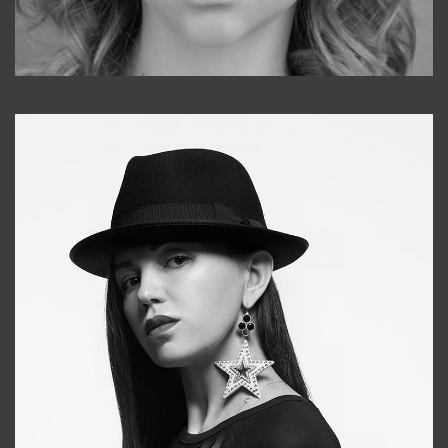
Galya
+998911648651