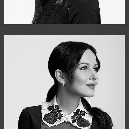
Tonya
+998931718866