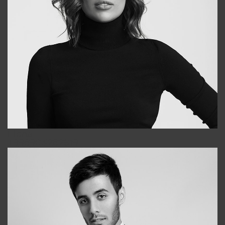
Elena
+998903282619