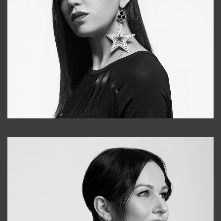
Tonya
+998931718866