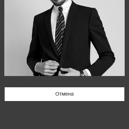
Bobur
+998909166696
Отмена