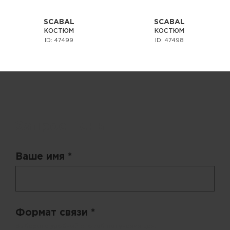
SCABAL
SCABAL
КОСТЮМ
КОСТЮМ
ID: 47499
ID: 47498
Запрос цены
Ваше имя *
Формат связи *
Выберите удобный способ получения цен.