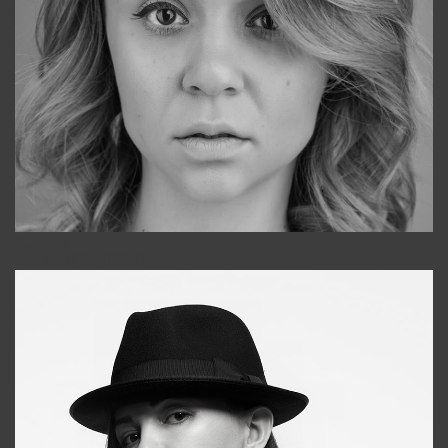
Galya
+998911648651