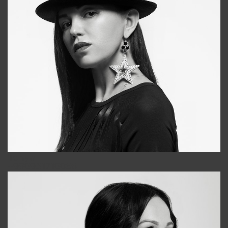
Tonya
+998931718866