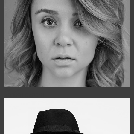
Galya
+998911648651