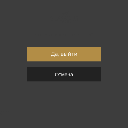
Вы точно хотите выйти?
Да, выйти
Отмена
{*
*}