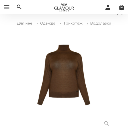
Для нее
› Одежда
› Трикотаж
› Водолазки