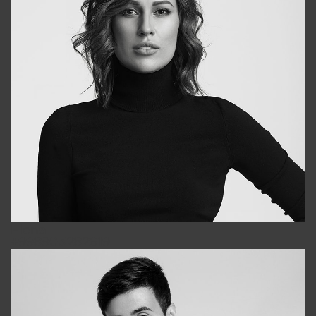
Elena
+998903282619