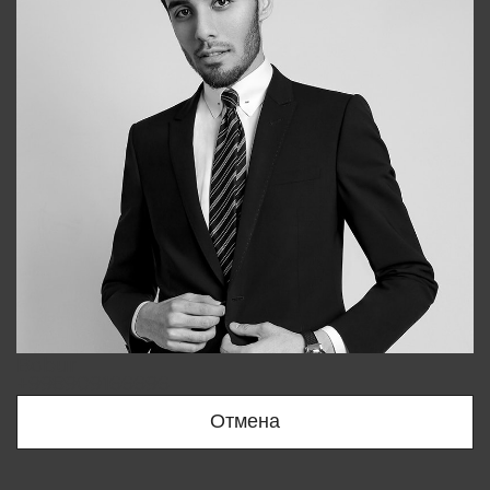
Bobur
+998909166696
Отмена