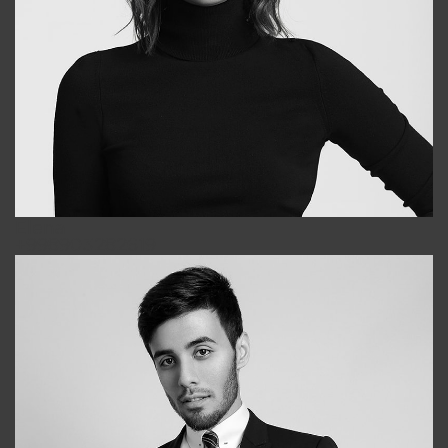
Elena
+998903282619