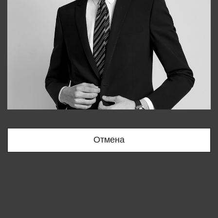
Bobur
+998909166696
Отмена