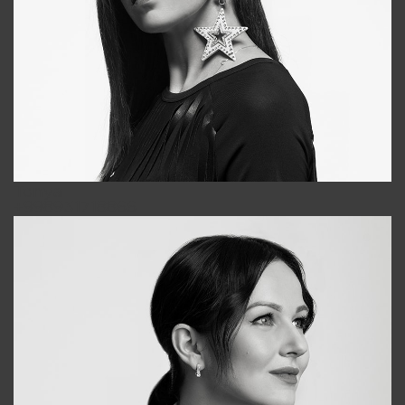
Tonya
+998931718866