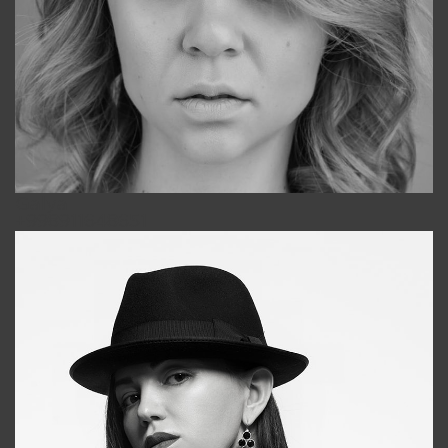
Galya
+998911648651