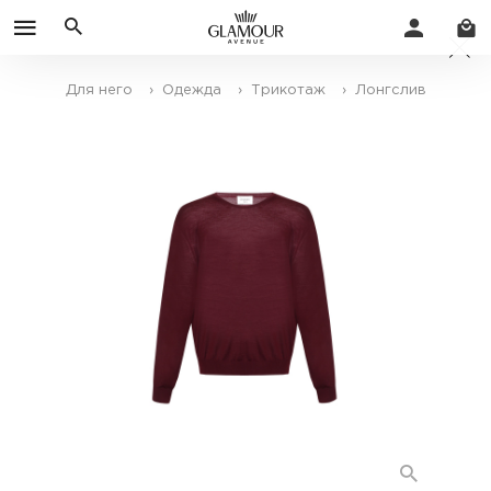
Для него
› Одежда
› Трикотаж
› Лонгслив