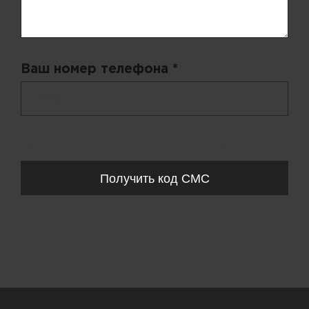
Ваш номер телефона *
+ 998
Запросы обрабатываются с 11:00-20:00 по будням (Пн-Пт)
Получить код СМС