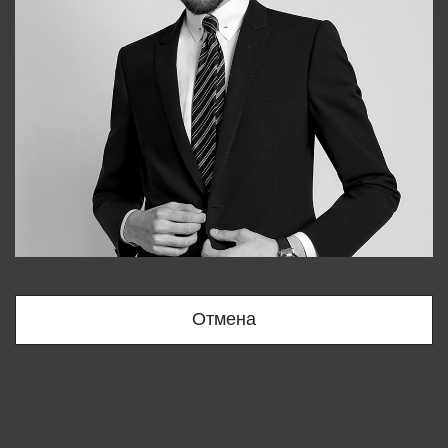
Bobur
+998909166696
Отмена