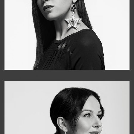
Tonya
+998931718866