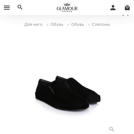
Для него
› Обувь
› Обувь
› Слипоны