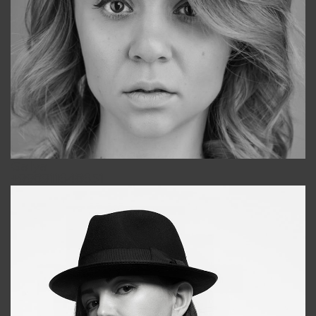
Galya
+998911648651