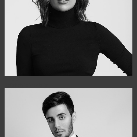
Elena
+998903282619