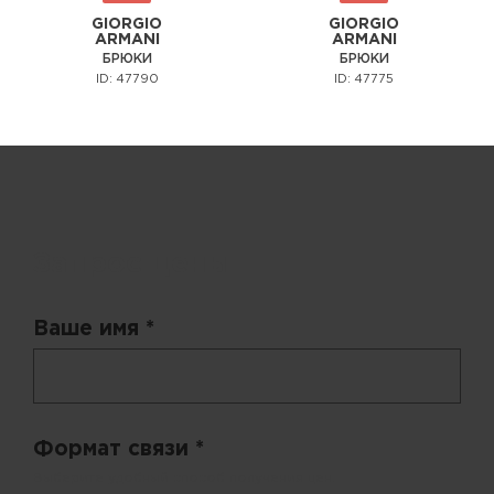
GIORGIO
GIORGIO
ARMANI
ARMANI
БРЮКИ
БРЮКИ
ID: 47790
ID: 47775
Запрос цены
Ваше имя *
Формат связи *
Выберите удобный способ получения цен.