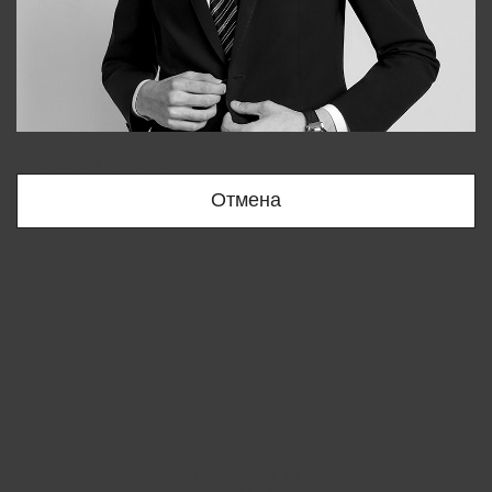
Bobur
+998909166696
Отмена