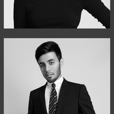
Elena
+998903282619