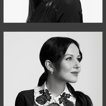
Tonya
+998931718866