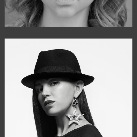
Galya
+998911648651