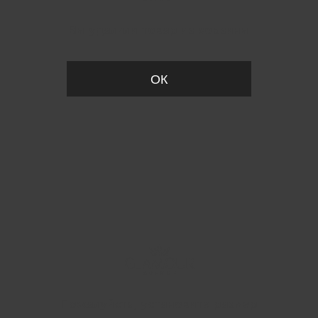
Вы удалили товар из корзины
ОК
Пожалуйста, установите размер