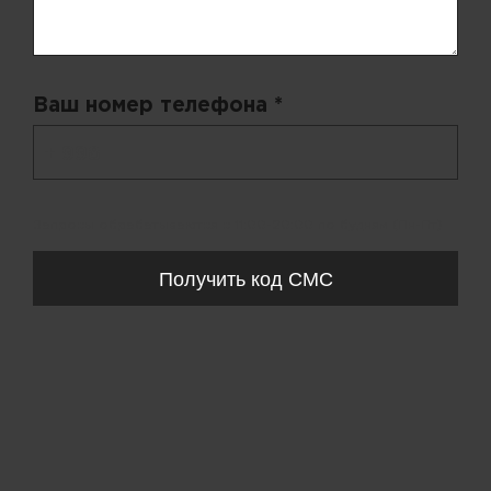
Ваш номер телефона *
+ 998
Запросы обрабатываются с 11:00-20:00 по будням (Пн-Пт)
Получить код СМС