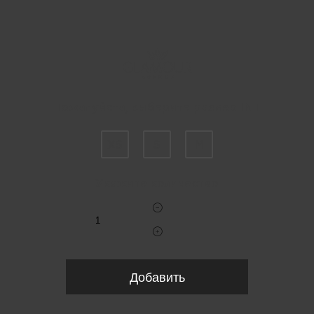
Пожалуйста, выберите размер INT
XS
S
M
Укажите количество
Добавить