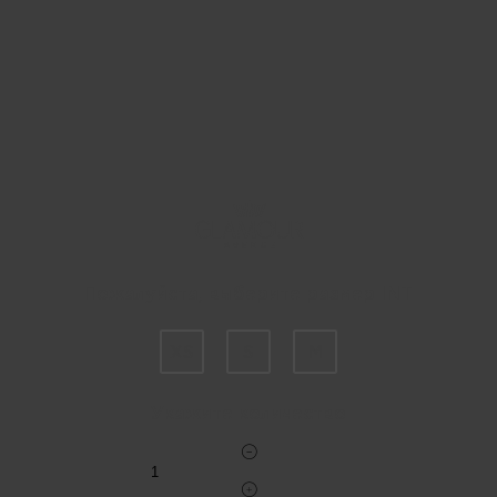
Пожалуйста, выберите размер INT
XS
S
M
Укажите количество