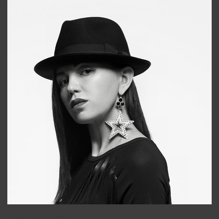
Tonya
+998931718866