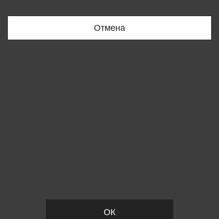
Bobur
+998909166696
Отмена
Вы удалили товар из корзины
ОК