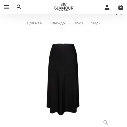
Для нее
› Одежда
› Юбки
› Миди