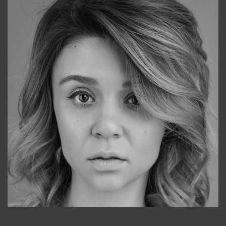
Galya
+998911648651