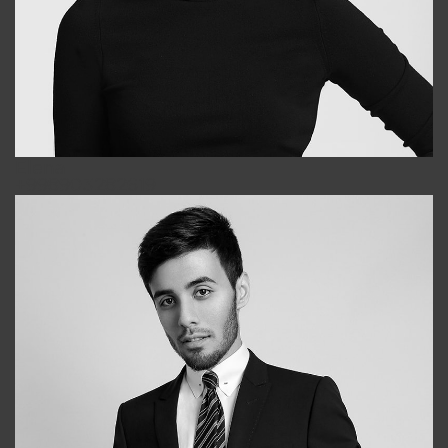
Elena
+998903282619