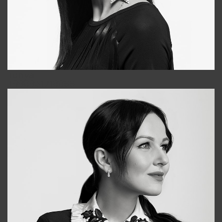
Tonya
+998931718866