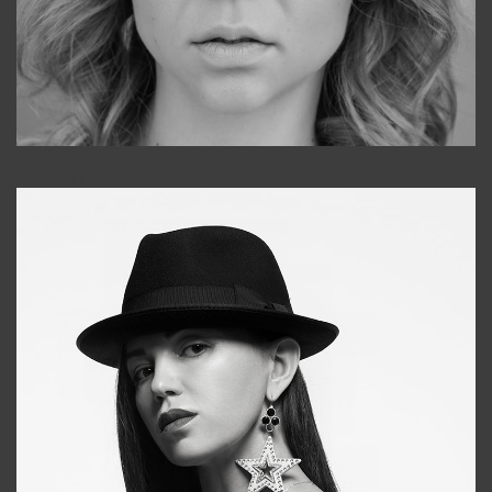
Galya
+998911648651