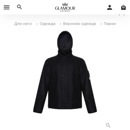
Для него
› Одежда
› Верхняя одежда
› Парки