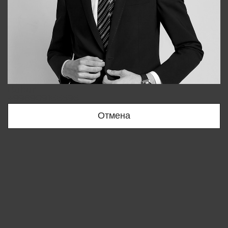
Bobur
+998909166696
Отмена