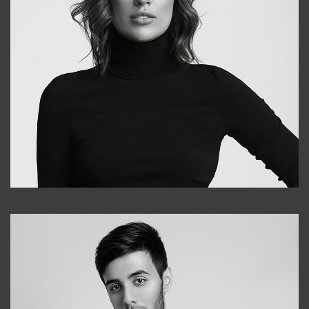
Elena
+998903282619