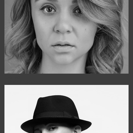
Galya
+998911648651