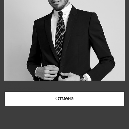
Bobur
+998909166696
Отмена