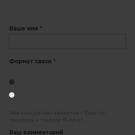
Запрос цены
Ваше имя *
Формат связи *
Выберите удобный способ получения цен.
Обратный звонок
Электронная почта
Наш консультант свяжется с Вами по
телефону в течение 15 минут.
Ваш комментарий