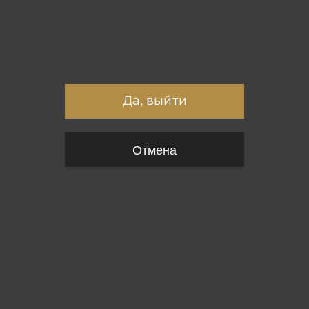
Вы точно хотите выйти?
Да, выйти
Отмена
{*
*}