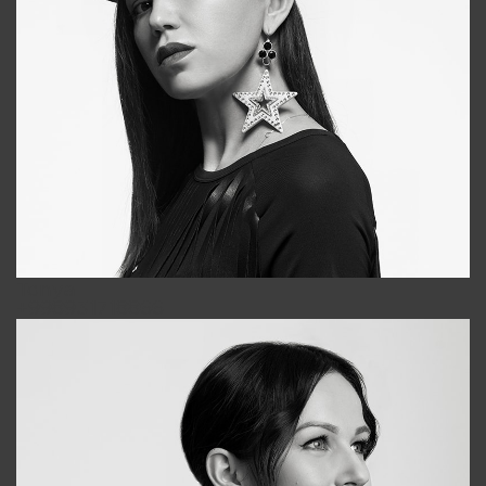
Tonya
+998931718866