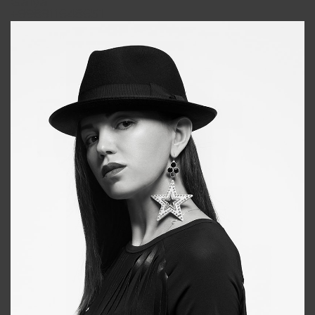
Galya
+998911648651