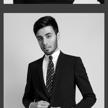
Elena
+998903282619