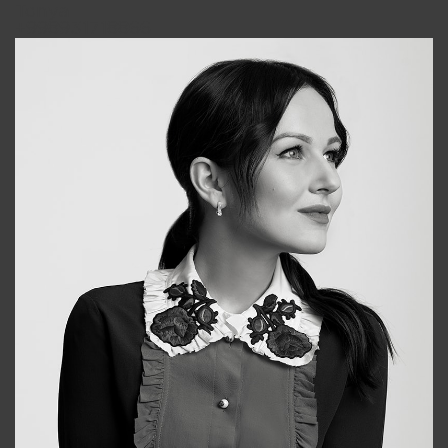
Tonya
+998931718866