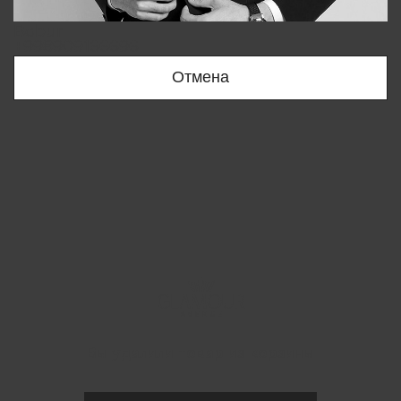
Bobur
+998909166696
Отмена
Вы удалили товар из корзины