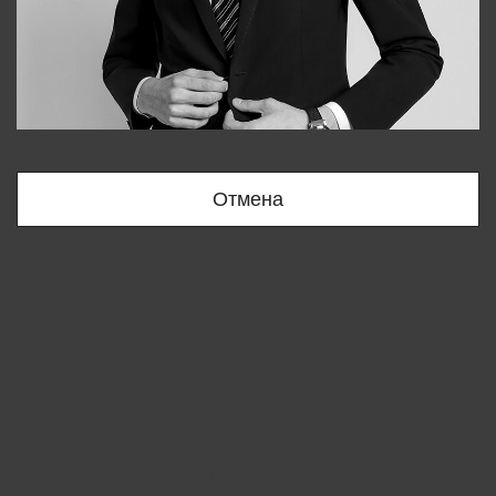
Bobur
+998909166696
Отмена