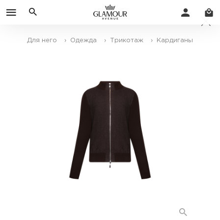
Для него
› Одежда
› Трикотаж
› Кардиганы