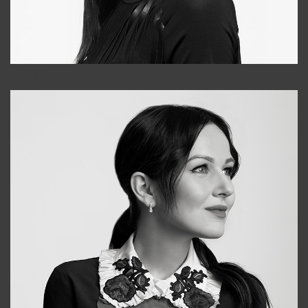
Tonya
+998931718866