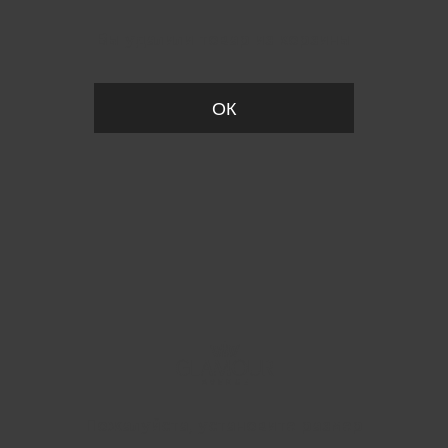
Вы удалили товар из корзины
ОК
Пожалуйста, установите размер