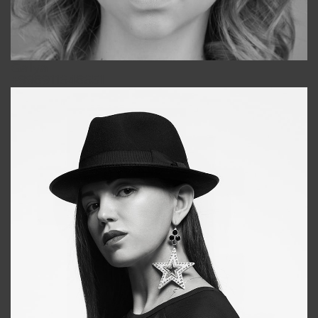
Galya
+998911648651