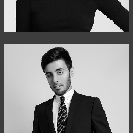
Elena
+998903282619