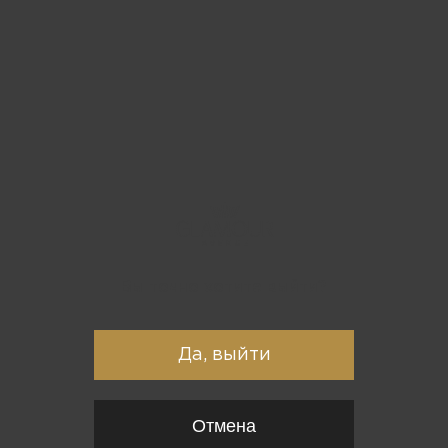
Вы точно хотите выйти?
Да, выйти
Отмена