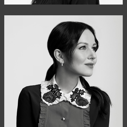
Tonya
+998931718866