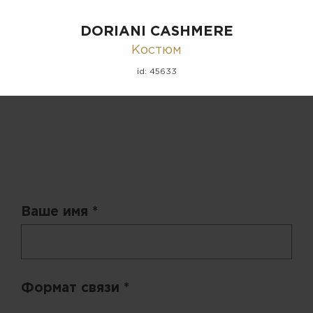
DORIANI CASHMERE
Костюм
id: 45633
Запрос цены
Ваше имя *
Формат связи *
Выберите удобный способ получения цен.