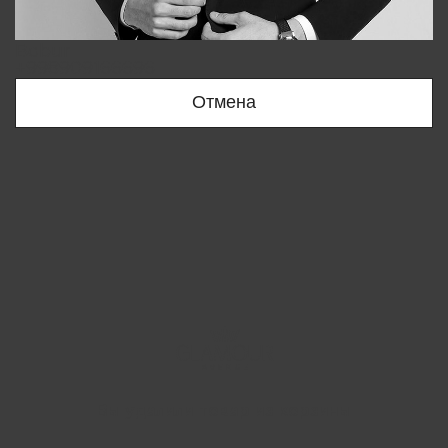
Bobur
+998909166696
Отмена
Вы удалили товар из корзины