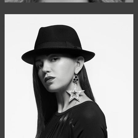
Galya
+998911648651