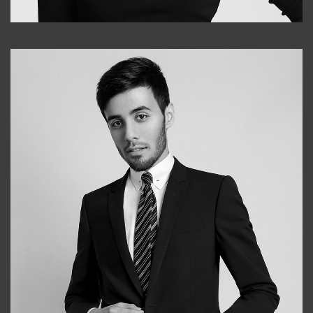
Elena
+998903282619