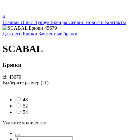
4
Главная
О нас
Лукбук
Бренды
Сервис
Новости
Контакты
Для него
Брюки
Зауженные брюки
SCABAL
Брюки
id: 45679
Выберите размер (IT)
48
52
54
Укажите количество