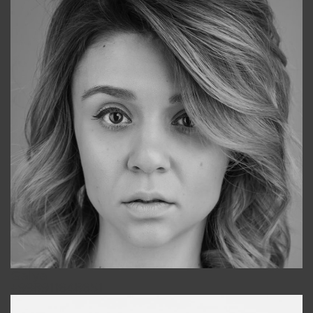
Galya
+998911648651