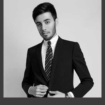
Bobur
+998909166696