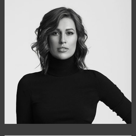
Elena
+998903282619