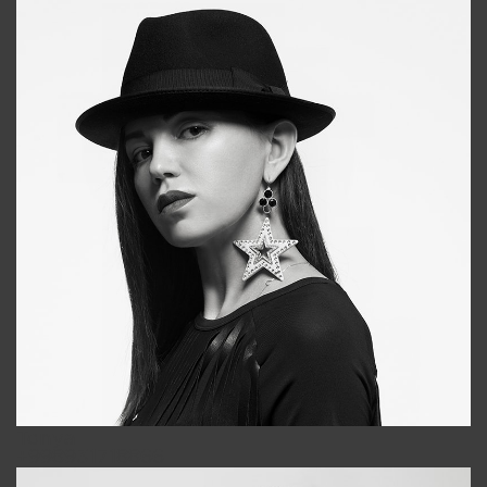
Tonya
+998931718866