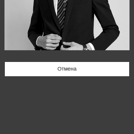
Bobur
+998909166696
Отмена