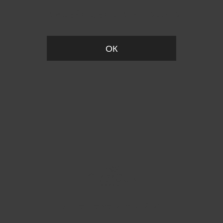
Пожалуйста, установите размер
ОК
Вы точно хотите выйти?