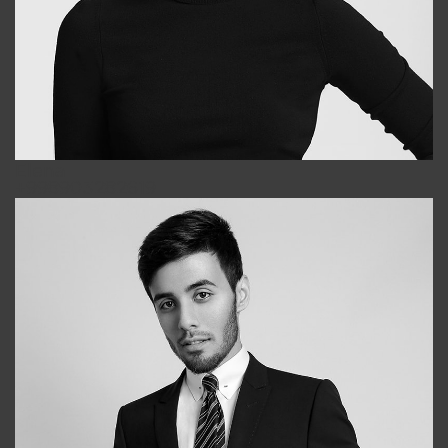
Elena
+998903282619