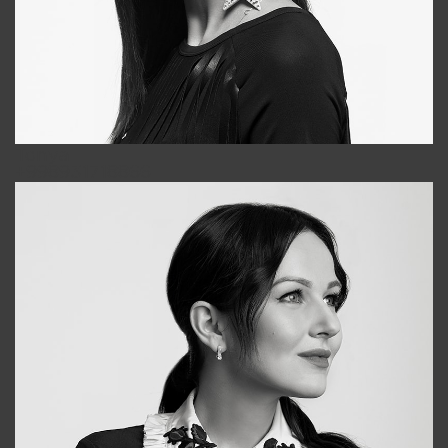
Tonya
+998931718866