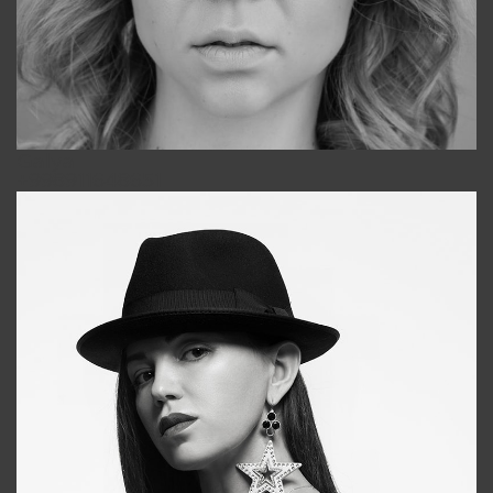
Galya
+998911648651