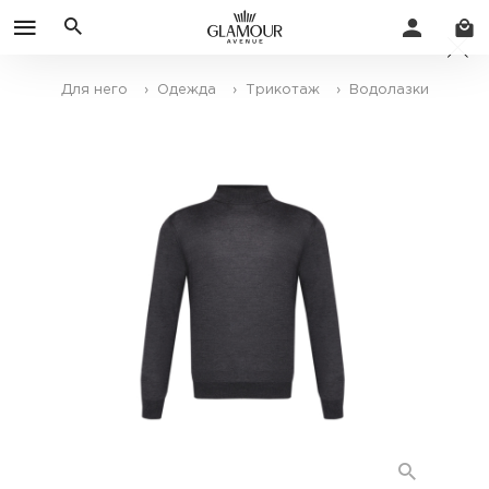
Для него
› Одежда
› Трикотаж
› Водолазки