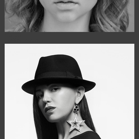
Galya
+998911648651