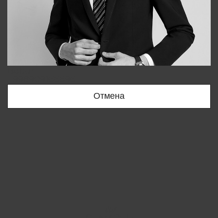
Bobur
+998909166696
Отмена