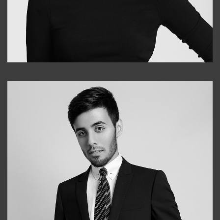
Elena
+998903282619