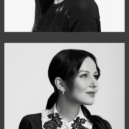
Tonya
+998931718866