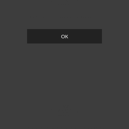
Вы удалили товар из корзины
ОК
Пожалуйста, установите размер