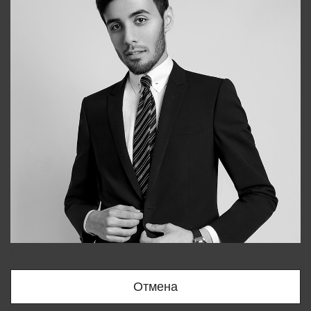
Bobur
+998909166696
Отмена