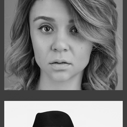
Galya
+998911648651