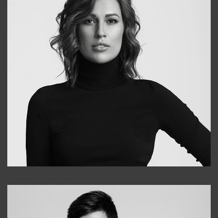
Elena
+998903282619