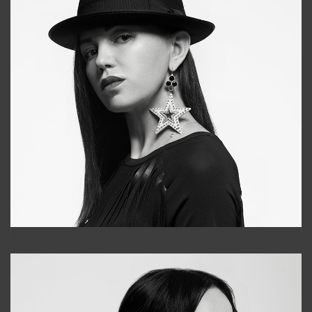
Tonya
+998931718866