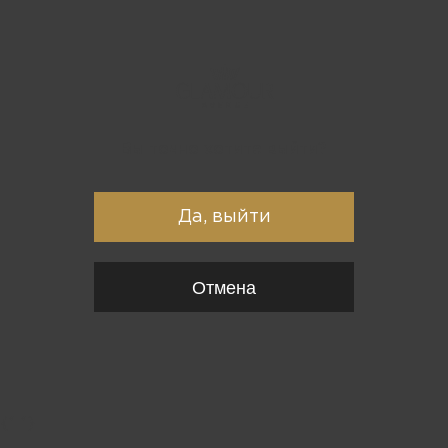
Вы точно хотите выйти?
Да, выйти
Отмена
{*
*}