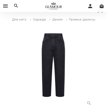
Для него
› Одежда
› Деним
› Прямые джинсы