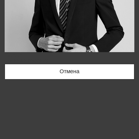
Bobur
+998909166696
Отмена