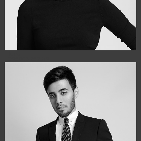
Elena
+998903282619