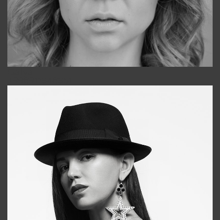
Galya
+998911648651