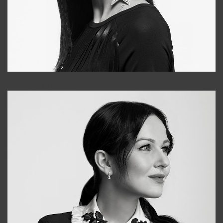
Tonya
+998931718866