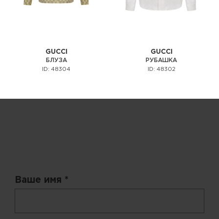
GUCCI
GUCCI
БЛУЗА
РУБАШКА
ID: 48304
ID: 48302
Запрос цены
Ваше имя *