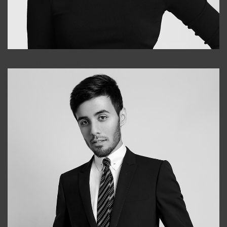
Elena
+998903282619