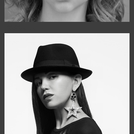
Galya
+998911648651