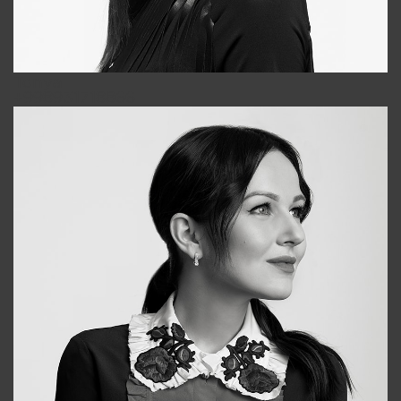
Tonya
+998931718866