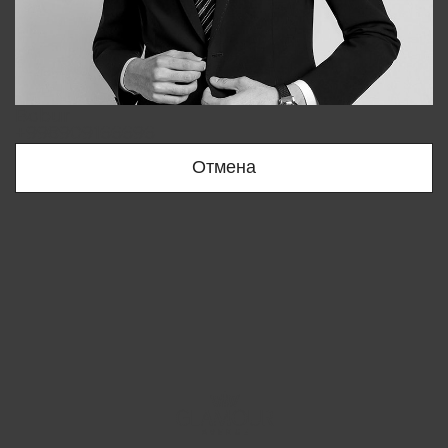
Bobur
+998909166696
Отмена