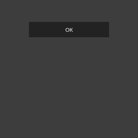
Вы удалили товар из корзины
ОК
Пожалуйста, установите размер