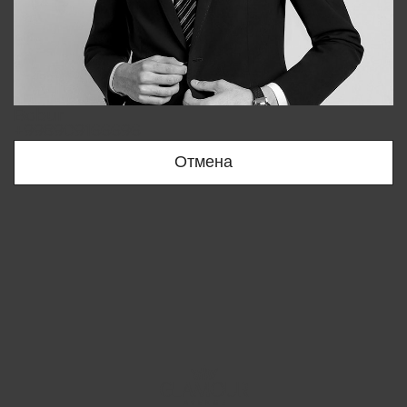
Bobur
+998909166696
Отмена