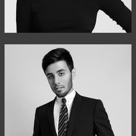
Elena
+998903282619