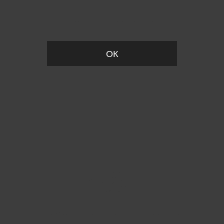
Вы удалили товар из корзины
ОК
Пожалуйста, установите размер