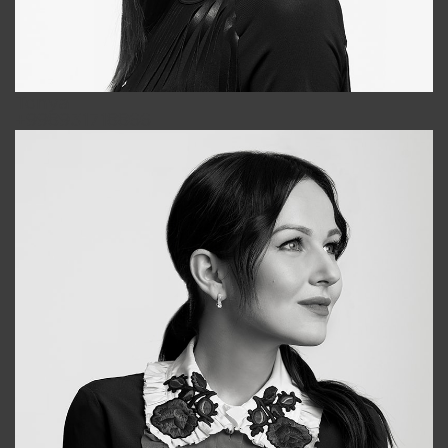
Tonya
+998931718866