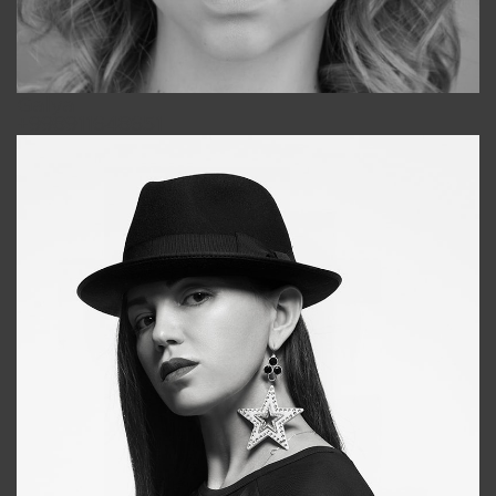
Galya
+998911648651