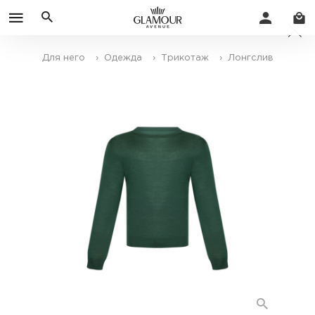
Для него
› Одежда
› Трикотаж
› Лонгслив