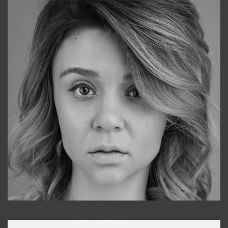
Galya
+998911648651