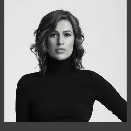
Elena
+998903282619