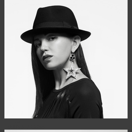
Tonya
+998931718866