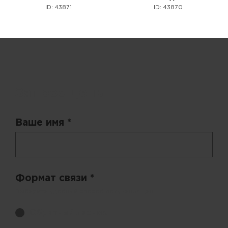
ID: 43871
ID: 43870
Запрос цены
Ваше имя *
Формат связи *
Выберите удобный способ получения цен.
Обратный звонок