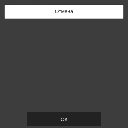
+998909166696
Отмена
Вы удалили товар из корзины
ОК