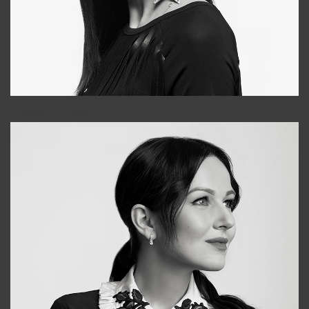
Tonya
+998931718866