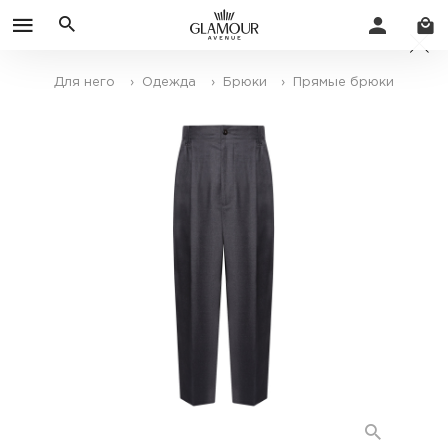
Для него
› Одежда
› Брюки
› Прямые брюки