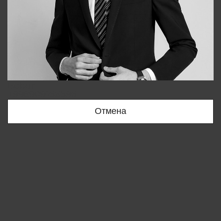
Bobur
+998909166696
Отмена