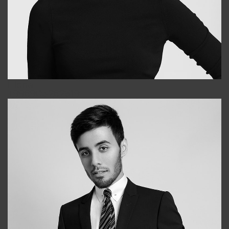
Elena
+998903282619