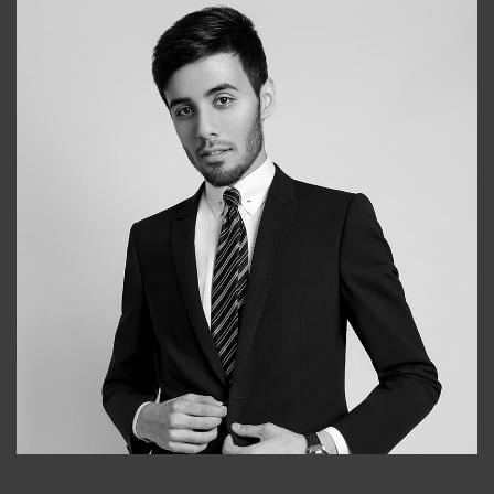
Bobur
+998909166696