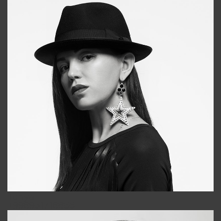
Tonya
+998931718866