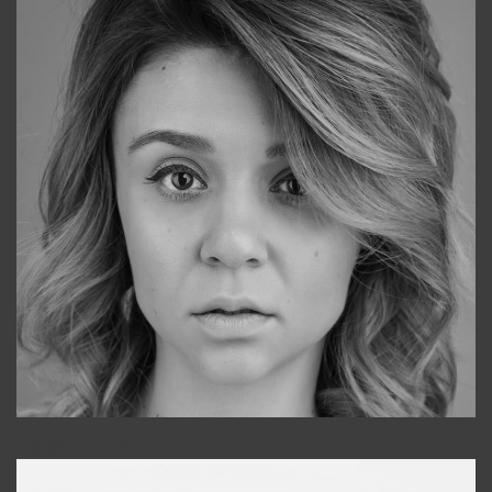
Galya
+998911648651