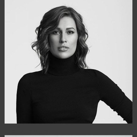
Elena
+998903282619