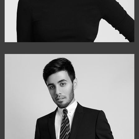
Elena
+998903282619