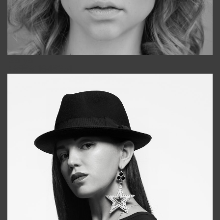
Galya
+998911648651