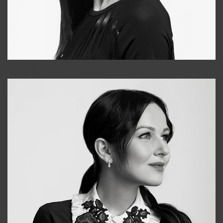
Tonya
+998931718866