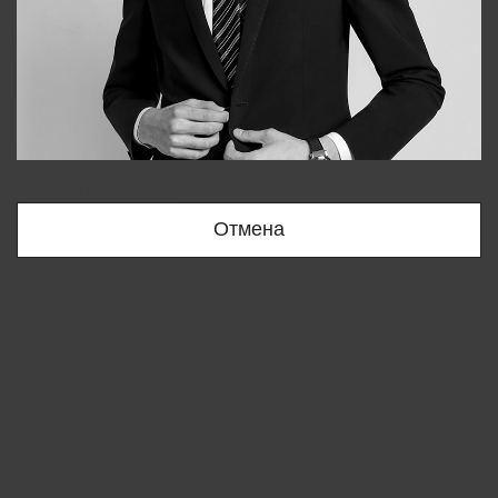
Bobur
+998909166696
Отмена