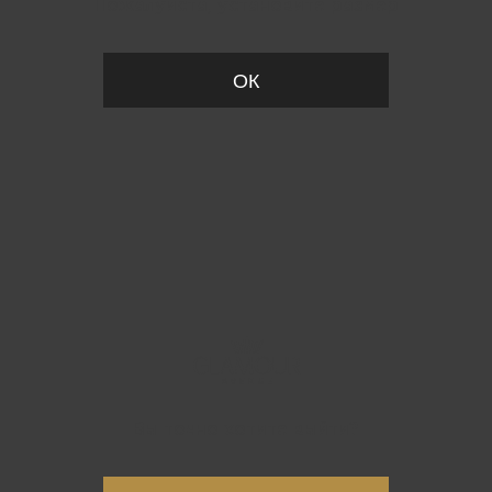
Пожалуйста, установите размер
ОК
Вы точно хотите выйти?