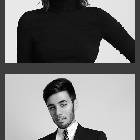
Elena
+998903282619