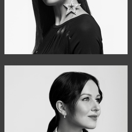
Tonya
+998931718866