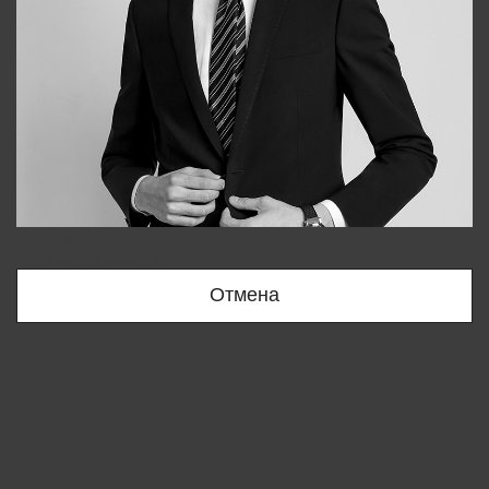
Bobur
+998909166696
Отмена