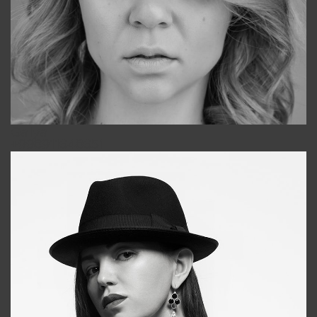
Galya
+998911648651