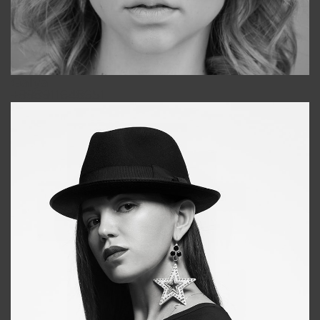
Galya
+998911648651