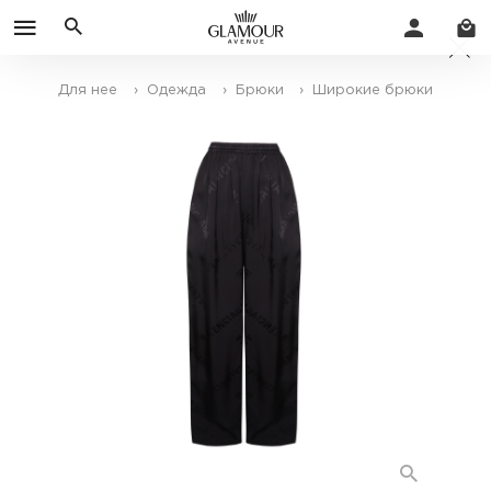
Для нее
› Одежда
› Брюки
› Широкие брюки