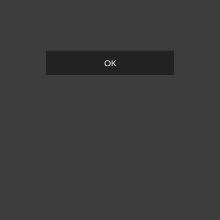
Вы удалили товар из корзины
ОК
Пожалуйста, установите размер