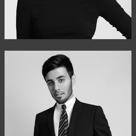
Elena
+998903282619