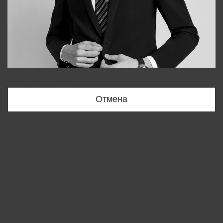
Bobur
+998909166696
Отмена