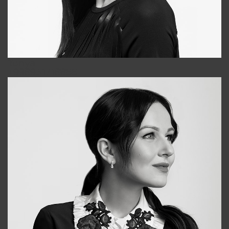
Tonya
+998931718866