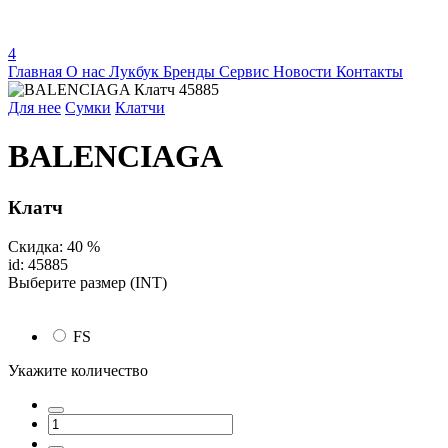
4
Главная
О нас
Лукбук
Бренды
Сервис
Новости
Контакты
Для нее
Сумки
Клатчи
BALENCIAGA
Клатч
Скидка: 40 %
id: 45885
Выберите размер (INT)
FS
Укажите количество