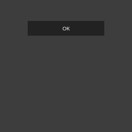
Вы удалили товар из корзины
ОК
Пожалуйста, установите размер