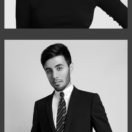
Elena
+998903282619