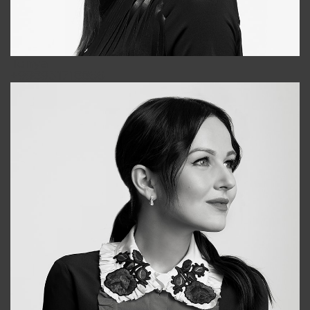
Tonya
+998931718866