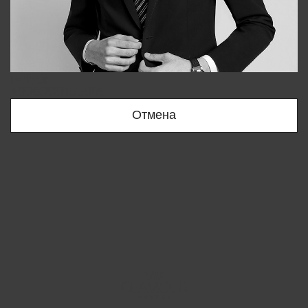
Bobur
+998909166696
Отмена