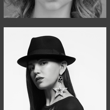
Galya
+998911648651