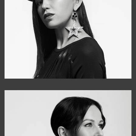
Tonya
+998931718866