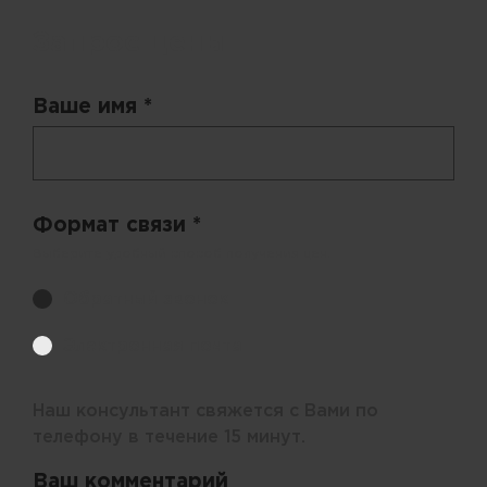
Запрос цены
Ваше имя *
Формат связи *
Выберите удобный способ получения цен.
Обратный звонок
Электронная почта
Наш консультант свяжется с Вами по
телефону в течение 15 минут.
Ваш комментарий