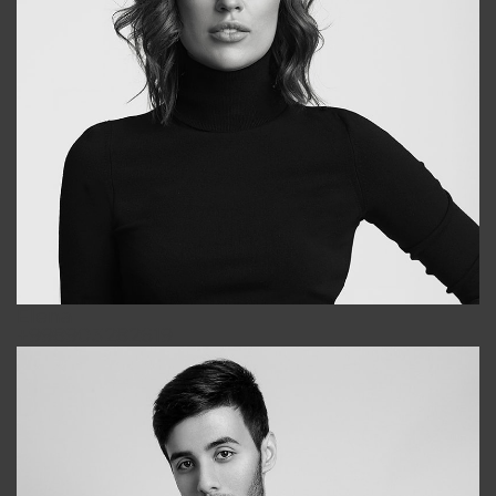
Elena
+998903282619