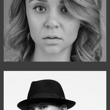
Galya
+998911648651