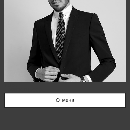
Bobur
+998909166696
Отмена