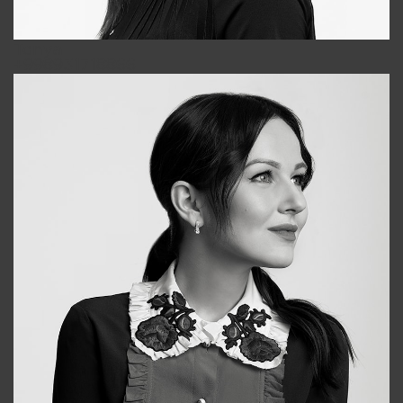
Tonya
+998931718866