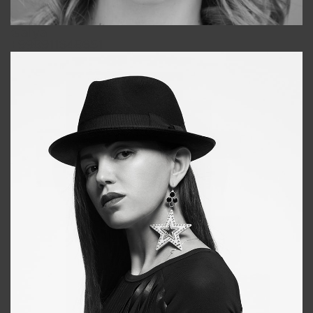
Galya
+998911648651