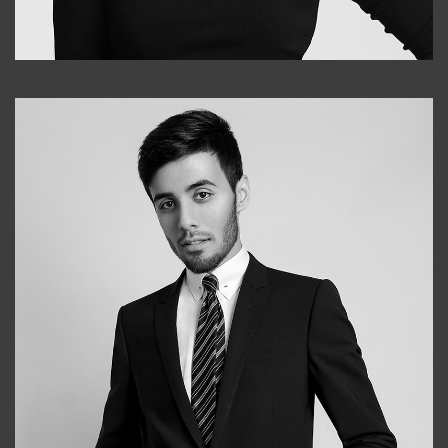
Elena
+998903282619