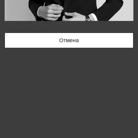
Bobur
+998909166696
Отмена
Вы удалили товар из корзины