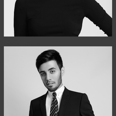
Elena
+998903282619