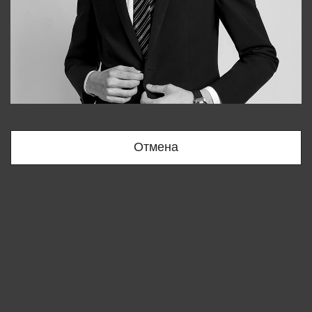
Bobur
+998909166696
Отмена