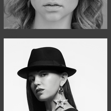
Galya
+998911648651