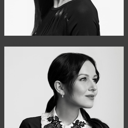
Tonya
+998931718866