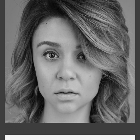
Galya
+998911648651