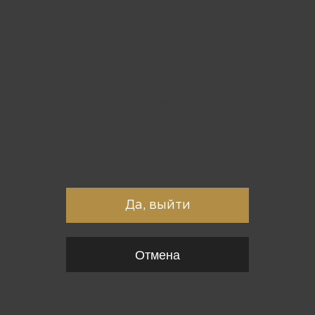
Вы точно хотите выйти?
Да, выйти
Отмена