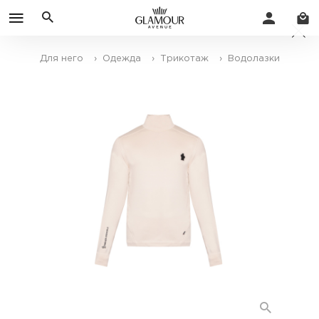
Для него
› Одежда
› Трикотаж
› Водолазки