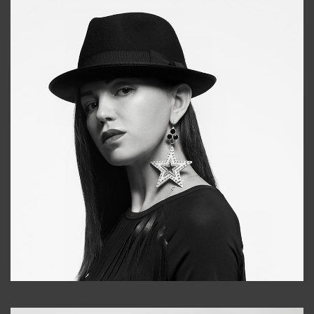
Tonya
+998931718866