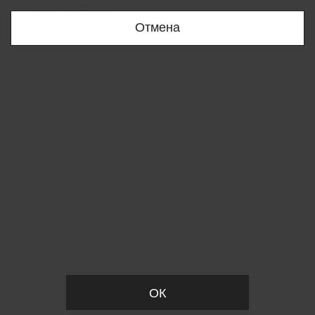
+998909166696
Отмена
Вы удалили товар из корзины
ОК