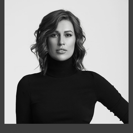
Elena
+998903282619