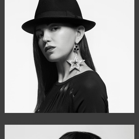
Tonya
+998931718866