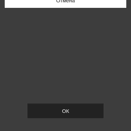
Отмена
Вы удалили товар из корзины
ОК