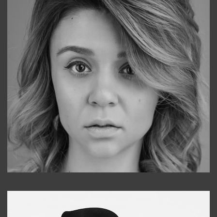
Galya
+998911648651