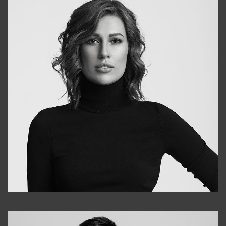
Elena
+998903282619