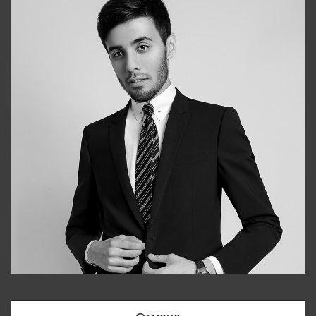
Bobur
+998909166696