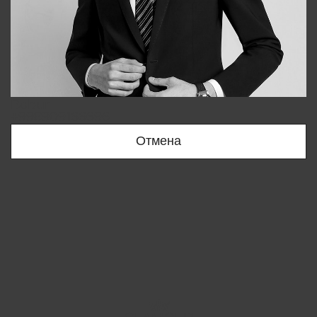
Bobur
+998909166696
Отмена