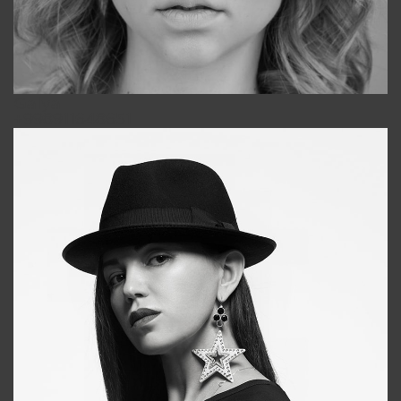
Galya
+998911648651