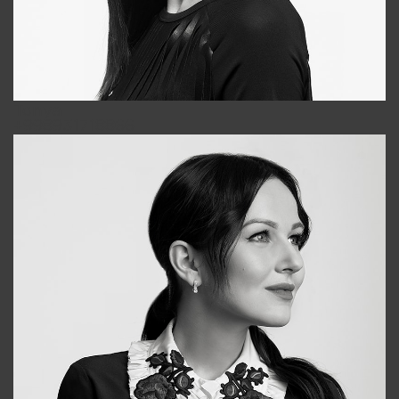
Tonya
+998931718866