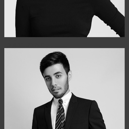
Elena
+998903282619