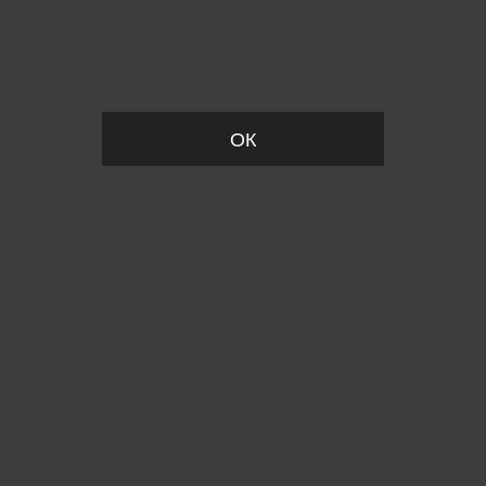
Вы удалили товар из корзины
ОК
Пожалуйста, установите размер