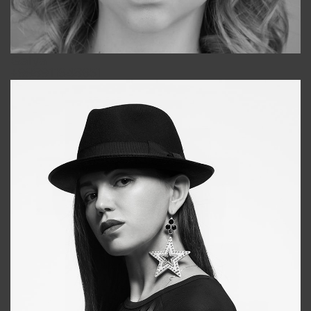
Galya
+998911648651