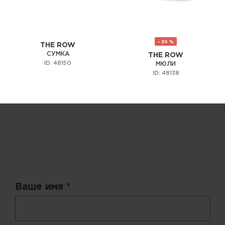
- 30 %
THE ROW
СУМКА
THE ROW
ID: 48150
МЮЛИ
ID: 48138
Запрос цены
Ваше имя *