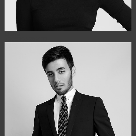
Elena
+998903282619