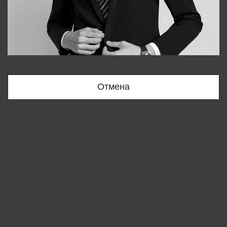
Bobur
+998909166696
Отмена