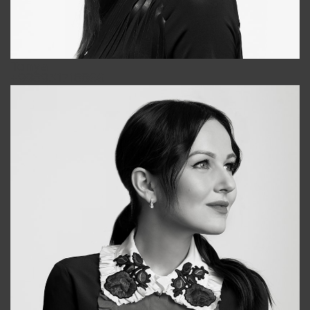
Tonya
+998931718866