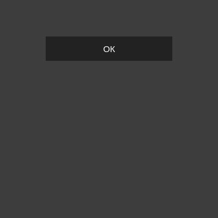
Вы удалили товар из корзины
ОК
Пожалуйста, установите размер