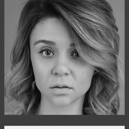
Galya
+998911648651