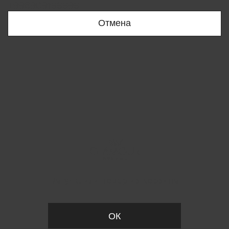
+998909166696
Отмена
Вы удалили товар из корзины
ОК