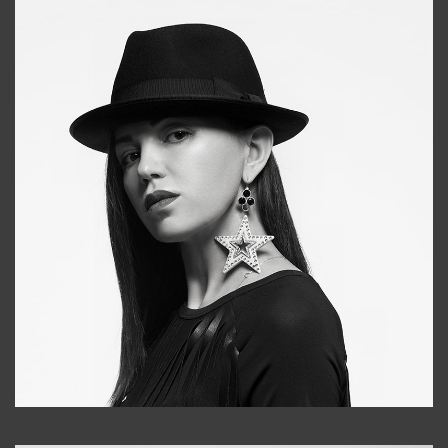
Tonya
+998931718866