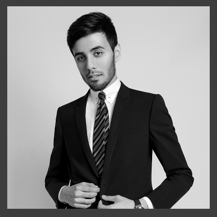
+998903282619
Bobur