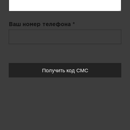
Ваш номер телефона *
+ 998
Запросы обрабатываются с 11:00-20:00 по будням (Пн-Пт)
Получить код СМС